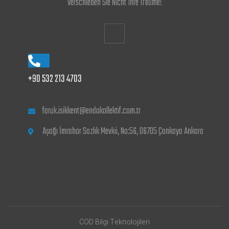
Verschieben Sie Nicht Ihre Träume!
+90 532 213 4703
faruk.isikkent@endokollektif.com.tr
Aşağı İmrahor Sazlık Mevkii, No:56, 06705 Çankaya Ankara
COD Bilgi Teknolojileri